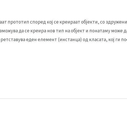
аат прототип според кој се креираат објекти, со здруже
озможува да се креира нов тип на објект и понатаму може 
ретставува еден елемент (инстанца) од класата, кој ги по