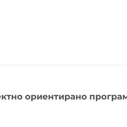
бјектно ориентирано прогр