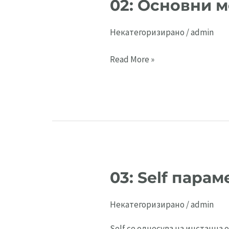
02: Основни м
Некатегоризирано
/
admin
02:
Read More »
Основни
методи
за
класи
03: Self парам
Некатегоризирано
/
admin
Self се однесува на инстанца 