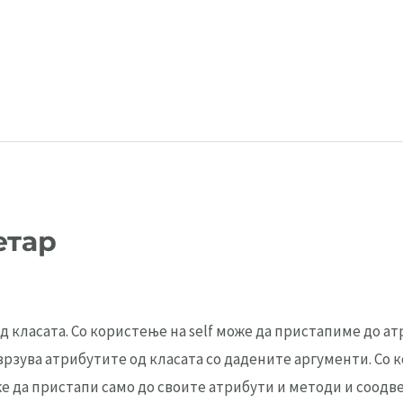
етар
од класата. Со користење на self може да пристапиме до 
врзува атрибутите од класата со дадените аргументи. Со к
 да пристапи само до своите атрибути и методи и соодвет