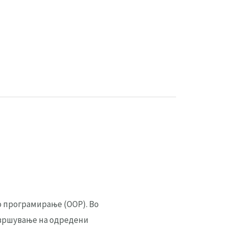
 програмирање (OOP). Во
извршување на одредени