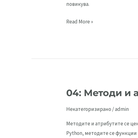
повикува.
03:
Read More »
Self
параметар
04: Методи и 
Некатегоризирано
/
admin
Методите и атрибутите се це
Python, методите се функции 