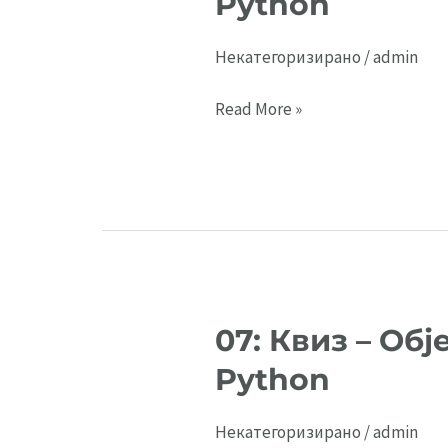
Python
Некатегоризирано
/
admin
07:
Read More »
Квиз
–
Објектно
ориентирано
програмирање
во
Python
07: Квиз – О
Python
Некатегоризирано
/
admin