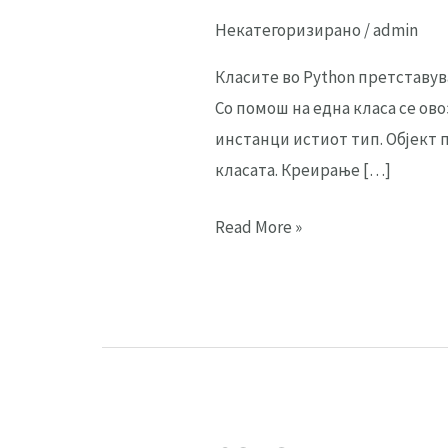
Некатегоризирано
/
admin
Класите во Python претставув
Со помош на една класа се ов
инстанци истиот тип. Објект п
класата. Креирање […]
01:
Read More »
Класи
и
објекти
во
Python