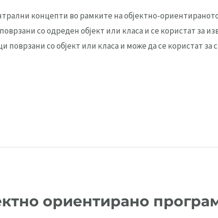
нтрални концепти во рамките на објектно-ориентираното
поврзани со одреден објект или класа и се користат за 
ци поврзани со објект или класа и може да се користат з
бјектно ориентирано прогр