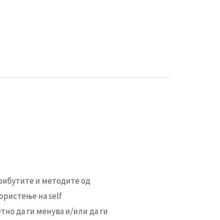
атрибутите и методите од
ористење на self
но да ги менува и/или да ги