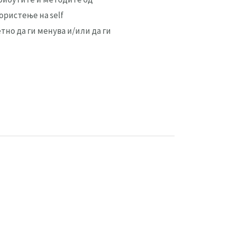
ористење на self
но да ги менува и/или да ги