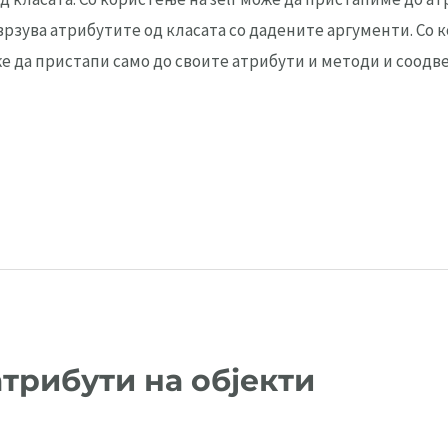
врзува атрибутите од класата со дадените аргументи. Со к
 да пристапи само до своите атрибути и методи и соодвет
атрибути на објекти