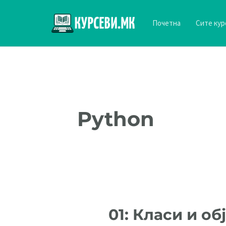
Skip
to
Почетна
Сите кур
content
Python
01: Класи и об