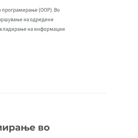
 програмирање (OOP). Во
извршување на одредени
а складирање на информации
амирање во