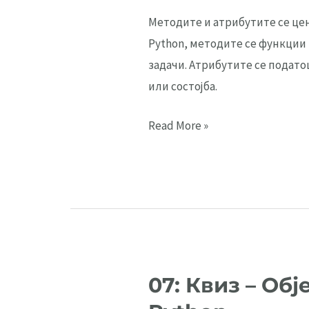
Методите и атрибутите се це
Python, методите се функции 
задачи. Атрибутите се подато
или состојба.
04:
Read More »
Методи
и
атрибути
на
објекти
07: Квиз – О