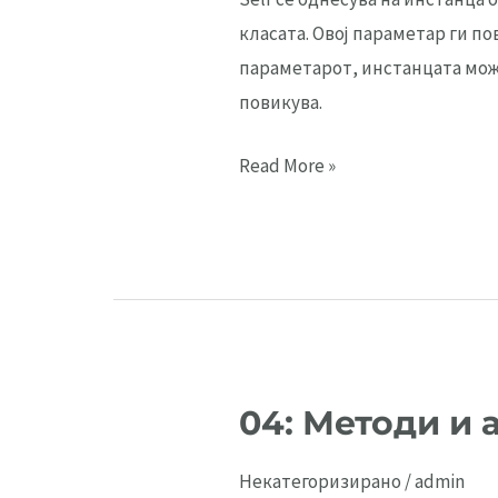
класата. Овој параметар ги по
параметарот, инстанцата може
повикува.
03:
Read More »
Self
параметар
04: Методи и 
Некатегоризирано
/
admin