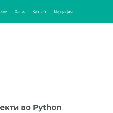
севи
За нас
Контакт
Мој профил
јекти во Python