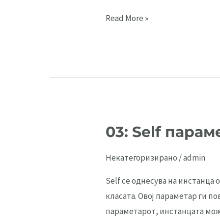
07:
Read More »
Квиз
–
Објектно
ориентирано
програмирање
во
Python
03: Self парам
Некатегоризирано
/
admin
Self се однесува на инстанца 
класата. Овој параметар ги по
параметарот, инстанцата може