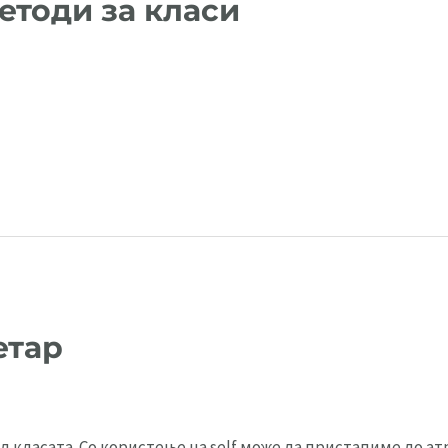
етоди за класи
етар
од класата. Со користење на self може да пристапиме до 