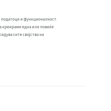
ни податоци и функционалност.
да креираме една или повеќе
седува сите својства на