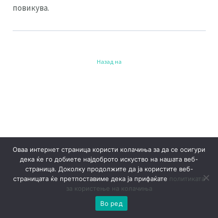
повикува.
Назад на
Оваа интернет страница користи колачиња за да се осигури
дека ќе го добиете најдоброто искуство на нашата веб-
страница. Доколку продолжите да ја користите веб-
страницата ќе претпоставиме дека ја прифаќате
политиката
за користење на колачиња
Во ред