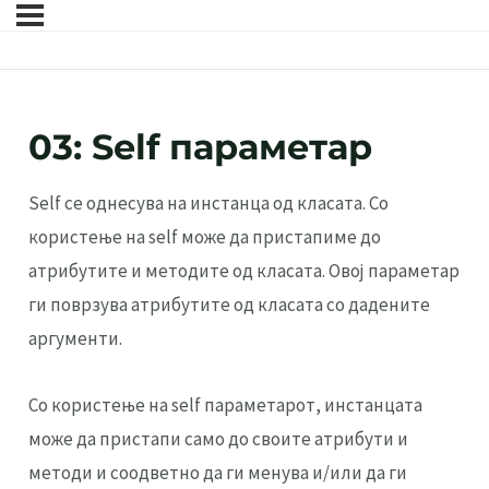
03: Self параметар
Self се однесува на инстанца од класата. Со
користење на self може да пристапиме до
атрибутите и методите од класата. Овој параметар
ги поврзува атрибутите од класата со дадените
аргументи.
Со користење на self параметарот, инстанцата
може да пристапи само до своите атрибути и
методи и соодветно да ги менува и/или да ги