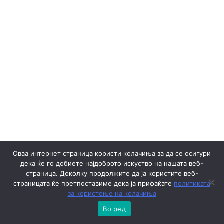
Оваа интернет страница користи колачиња за да се осигури
дека ќе го добиете најдоброто искуство на нашата веб-
страница. Доколку продолжите да ја користите веб-
страницата ќе претпоставиме дека ја прифаќате
политиката
за користење на колачиња
Во ред