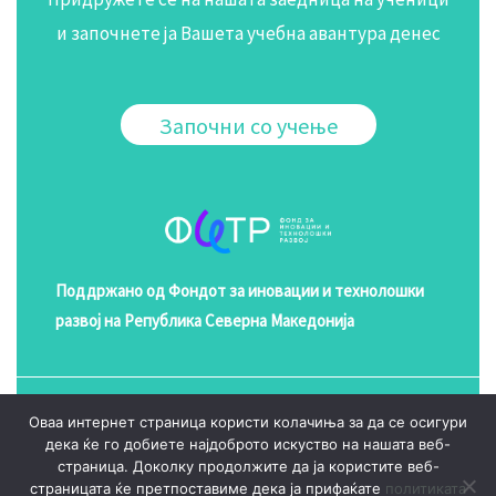
и започнете ја Вашета учебна авантура денес
Започни со учење
Поддржано од Фондот за иновации и технолошки
развој на Република Северна Македонија
Оваа интернет страница користи колачиња за да се осигури
© 2026 Курсеви
дека ќе го добиете најдоброто искуство на нашата веб-
страница. Доколку продолжите да ја користите веб-
Политика на приватност
страницата ќе претпоставиме дека ја прифаќате
политиката