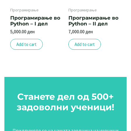
Програмирање
Програмирање
Програмирање во
Програмирање во
Python – I дел
Python – II дел
5,000.00
ден
7,000.00
ден
Add to cart
Add to cart
Станете дел од 500+
задоволни ученици!
Придружете се на нашата заедница на ученици