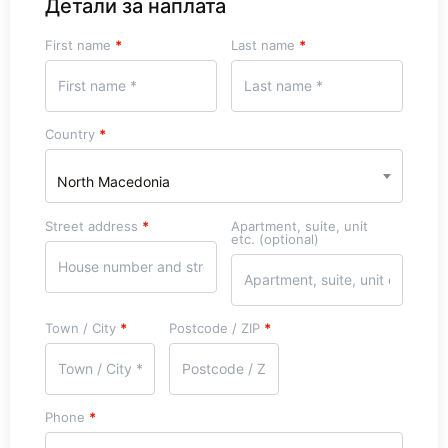
Детали за наплата
First name
*
Last name
*
Country
*
North Macedonia
Street address
*
Apartment, suite, unit
etc.
(optional)
Town / City
*
Postcode / ZIP
*
Phone
*