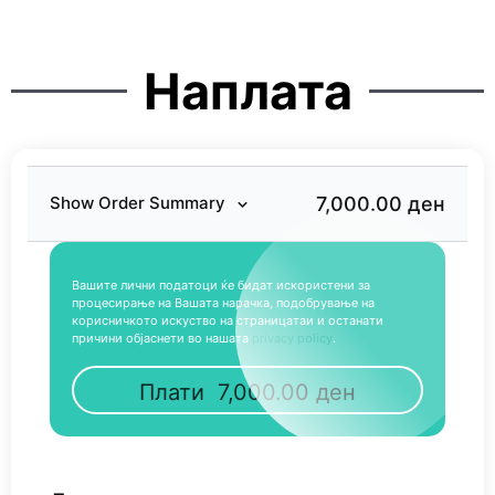
Наплата
7,000.00 ден
Show Order Summary
Вашите лични податоци ќе бидат искористени за
процесирање на Вашата нарачка, подобрување на
корисничкото искуство на страницатаи и останати
причини објаснети во нашата
privacy policy
.