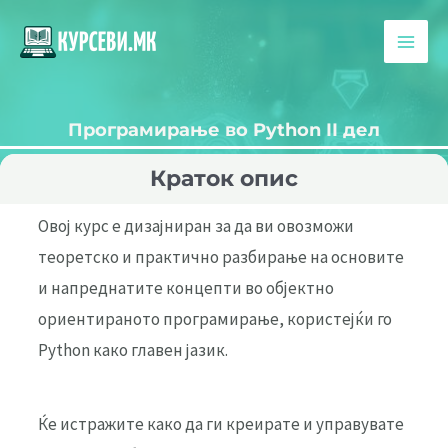
Skip
to
Main
content
Men
Програмирање во Python II дел
Краток опис
Овој курс е дизајниран за да ви овозможи
теоретско и практично разбирање на основите
и напреднатите концепти во објектно
ориентираното програмирање, користејќи го
Python како главен јазик.
Ќе истражите како да ги креирате и управувате