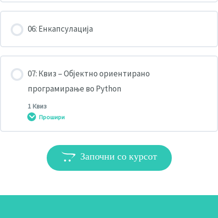
06: Енкапсулација
07: Квиз – Објектно ориентирано
програмирање во Python
1 Квиз
Прошири
Содржина
Започни со курсот
Квиз: Објектно ориентирано програмирање во Python