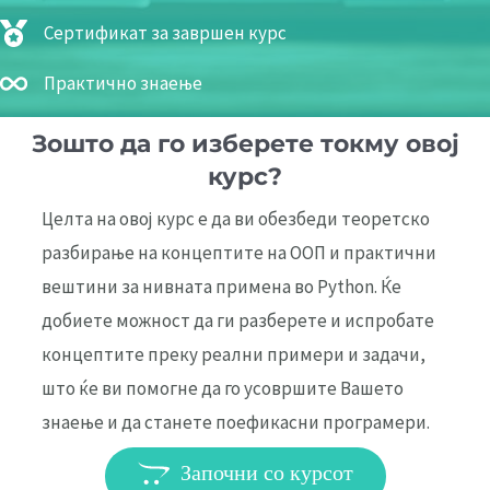
Сертификат за завршен курс
Практично знаење
Зошто да го изберете токму овој
курс?
Целта на овој курс е да ви обезбеди теоретско
разбирање на концептите на ООП и практични
вештини за нивната примена во Python. Ќе
добиете можност да ги разберете и испробате
концептите преку реални примери и задачи,
што ќе ви помогне да го усовршите Вашето
знаење и да станете поефикасни програмери.
Започни со курсот