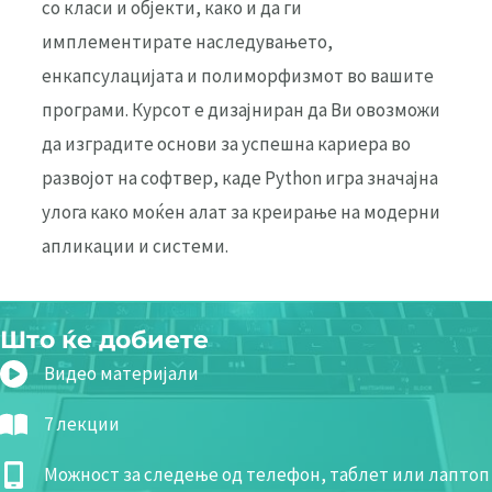
со класи и објекти, како и да ги
имплементирате наследувањето,
енкапсулацијата и полиморфизмот во вашите
програми. Курсот е дизајниран да Ви овозможи
да изградите основи за успешна кариера во
развојот на софтвер, каде Python игра значајна
улога како моќен алат за креирање на модерни
апликации и системи.
Што ќе добиете
Видео материјали
7 лекции
Можност за следење од телефон, таблет или лаптоп