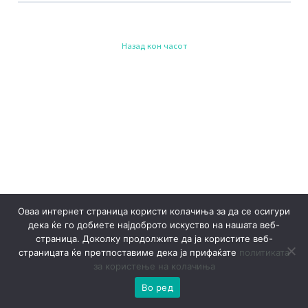
Назад кон часот
Оваа интернет страница користи колачиња за да се осигури
дека ќе го добиете најдоброто искуство на нашата веб-
страница. Доколку продолжите да ја користите веб-
страницата ќе претпоставиме дека ја прифаќате
политиката
за користење на колачиња
Во ред